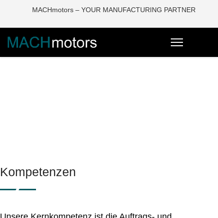
MACHmotors – YOUR MANUFACTURING PARTNER
Willkommen bei MACHmotors
Kundenspezifische Elektromotoren
Von Ihrer Idee zum fertigen Motor
Prototypenfertigung
Statoren für New Space
Kompetenzen
Unsere Kernkompetenz ist die Auftrags- und